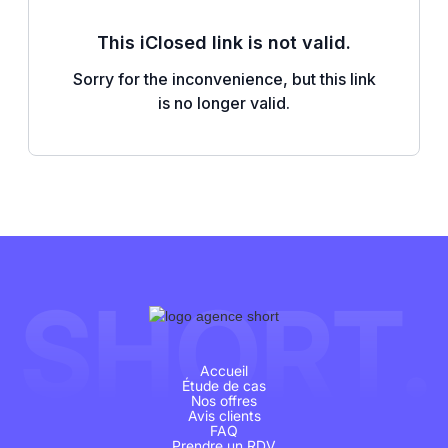
SHORT.
Accueil
Étude de cas
Nos offres
Avis clients
FAQ
Prendre un RDV