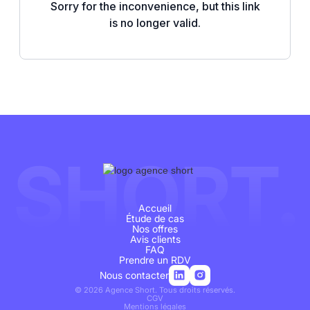
SHORT.
Accueil
Étude de cas
Nos offres
Avis clients
FAQ
Prendre un RDV
Nous contacter
©
2026
Agence Short. Tous droits réservés.
CGV
Mentions légales