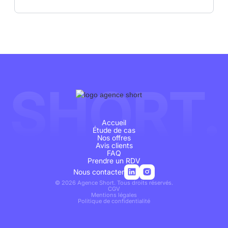
SHORT.
Accueil
Étude de cas
Nos offres
Avis clients
FAQ
Prendre un RDV
Nous contacter
©
2026
Agence Short. Tous droits réservés.
CGV
Mentions légales
Politique de confidentialité